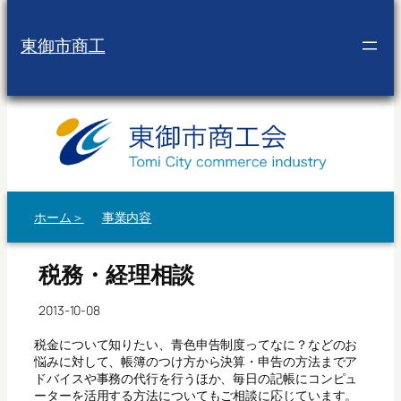
内
容
東御市商工
を
ス
キ
ッ
プ
ホーム＞
事業内容
税務・経理相談
2013-10-08
税金について知りたい、青色申告制度ってなに？などのお
悩みに対して、帳簿のつけ方から決算・申告の方法までア
ドバイスや事務の代行を行うほか、毎日の記帳にコンピュ
ーターを活用する方法についてもご相談に応じています。