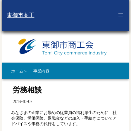
内
容
東御市商工
を
ス
キ
ッ
プ
ホーム＞
事業内容
労務相談
2013-10-07
みなさまの企業にお勤めの従業員の福利厚生のために、社
会保険、労働保険、退職金などの加入・手続きについてア
ドバイスや事務の代行をしています。