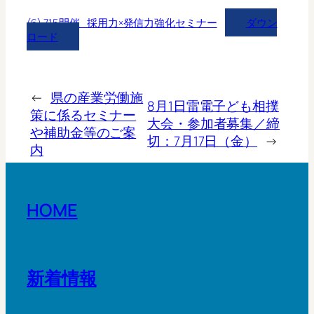
(6) 7.15開催_採用力×発信力強化セミナー
ダウン
ロード
←
県の産業労働施
8月1日雷電子ども相撲
策に係るセミナー
大会・参加者募集／締
や補助金等のご案
切：7月17日（金）
→
内
HOME
新着情報