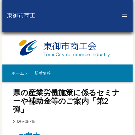
内
容
東御市商工
を
ス
キ
ッ
プ
ホーム＞
新着情報
県の産業労働施策に係るセミナ
ーや補助金等のご案内「第2
弾」
2026-06-15