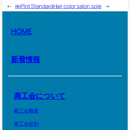
←
㈱Plot Standard
Hair color salon sole
→
HOME
新着情報
商工会について
商工会概要
商工会役割